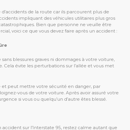
é d’accidents de la route car ils parcourent plus de
cidents impliquant des véhicules utilitaires plus gros
tastrophiques. Bien que personne ne veuille être
al, voici ce que vous devez faire après un accident :
ûre
le sans blessures graves ni dommages à votre voiture,
e. Cela évite les perturbations sur l’allée et vous met
et peut mettre votre sécurité en danger, par
éloignez-vous de votre voiture. Après avoir assuré votre
rgence si vous ou quelqu’un d’autre êtes blessé.
n accident sur l’Interstate 95, restez calme autant que