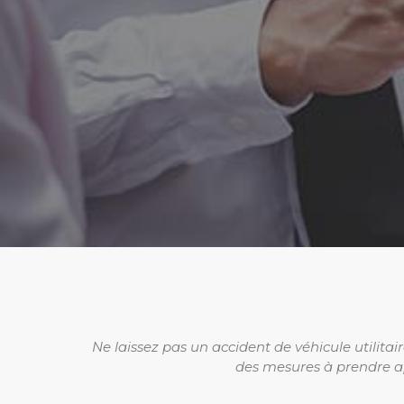
Ne laissez pas un accident de véhicule utilita
des mesures à prendre ap