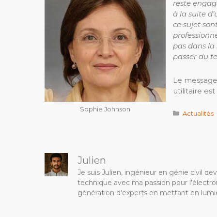
reste engagé
à la suite d’
ce sujet son
professionne
pas dans la 
passer du te
Le message 
utilitaire e
Sophie Johnson
Catégorie
Actualités
Julien
Je suis Julien, ingénieur en génie civil 
technique avec ma passion pour l'électron
génération d'experts en mettant en lumiè