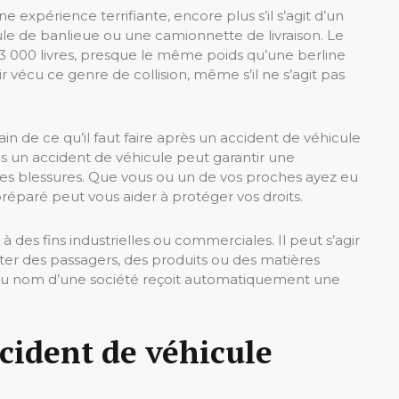
 expérience terrifiante, encore plus s’il s’agit d’un
le de banlieue ou une camionnette de livraison. Le
000 livres, presque le même poids qu’une berline
ir vécu ce genre de collision, même s’il ne s’agit pas
in de ce qu’il faut faire après un accident de véhicule
ès un accident de véhicule peut garantir une
s blessures. Que vous ou un de vos proches ayez eu
e préparé peut vous aider à protéger vos droits.
s à des fins industrielles ou commerciales. Il peut s’agir
er des passagers, des produits ou des matières
é au nom d’une société reçoit automatiquement une
ccident de véhicule