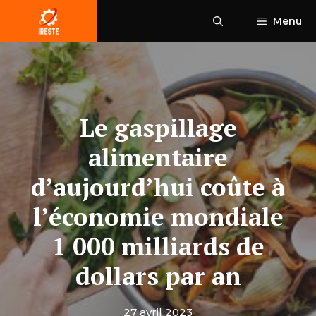
Aller
Menu
au
contenu
Le gaspillage
alimentaire
d’aujourd’hui coûte à
l’économie mondiale
1 000 milliards de
dollars par an
27 avril 2023