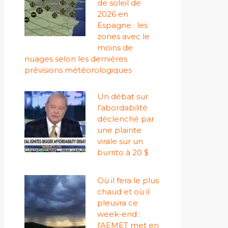
de soleil de
2026 en
Espagne : les
zones avec le
moins de
nuages ​​selon les dernières
prévisions météorologiques
Un débat sur
l’abordabilité
déclenché par
une plainte
virale sur un
burrito à 20 $
Où il fera le plus
chaud et où il
pleuvra ce
week-end :
l'AEMET met en