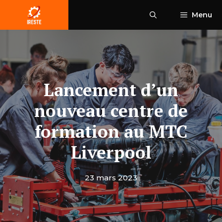
Aller
Menu
au
contenu
Lancement d’un
nouveau centre de
formation au MTC
Liverpool
23 mars 2023