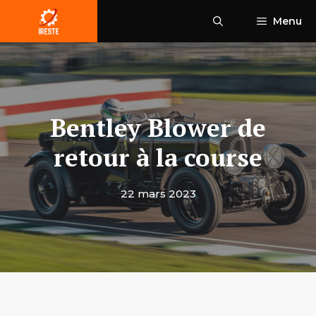
Aller
Menu
au
contenu
Bentley Blower de
retour à la course
22 mars 2023