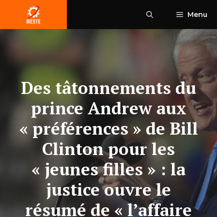
Aller
Menu
au
contenu
Des tâtonnements du
prince Andrew aux
« préférences » de Bill
Clinton pour les
« jeunes filles » : la
justice ouvre le
résumé de « l’affaire