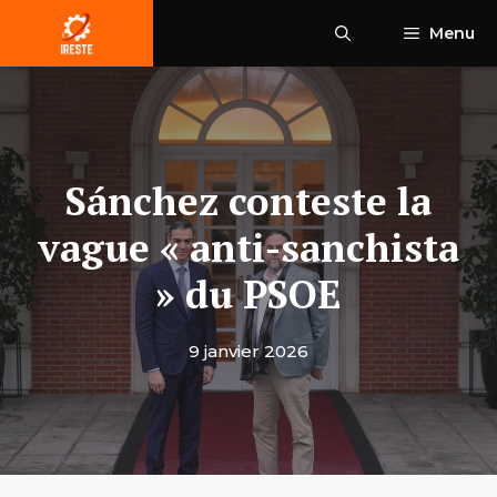
Aller
Menu
au
contenu
Sánchez conteste la
vague « anti-sanchista
» du PSOE
9 janvier 2026