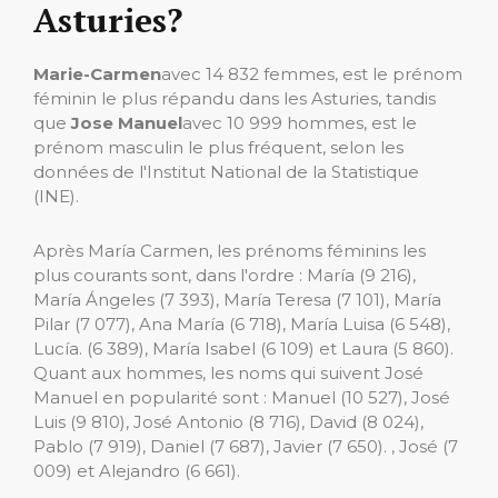
Asturies?
Marie-Carmen
avec 14 832 femmes, est le prénom
féminin le plus répandu dans les Asturies, tandis
que
Jose Manuel
avec 10 999 hommes, est le
prénom masculin le plus fréquent, selon les
données de l'Institut National de la Statistique
(INE).
Après María Carmen, les prénoms féminins les
plus courants sont, dans l'ordre : María (9 216),
María Ángeles (7 393), María Teresa (7 101), María
Pilar (7 077), Ana María (6 718), María Luisa (6 548),
Lucía. (6 389), María Isabel (6 109) et Laura (5 860).
Quant aux hommes, les noms qui suivent José
Manuel en popularité sont : Manuel (10 527), José
Luis (9 810), José Antonio (8 716), David (8 024),
Pablo (7 919), Daniel (7 687), Javier (7 650). , José (7
009) et Alejandro (6 661).