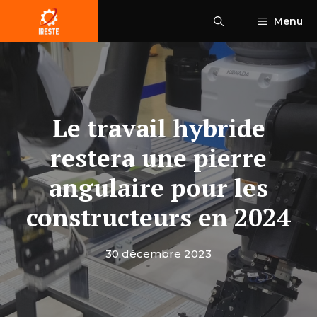
Aller
Menu
au
contenu
Le travail hybride
restera une pierre
angulaire pour les
constructeurs en 2024
30 décembre 2023