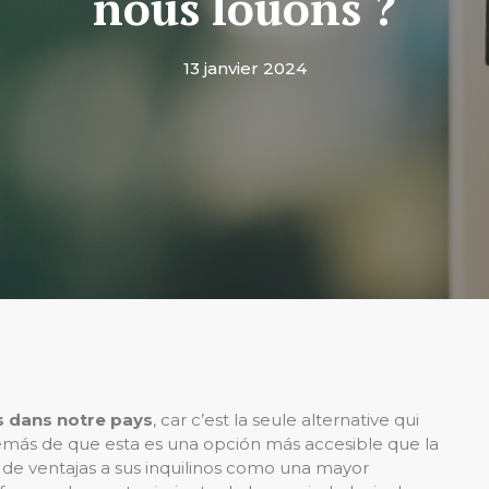
nous louons ?
13 janvier 2024
ns dans notre pays
, car c’est la seule alternative qui
emás de que esta es una opción más accesible que la
de ventajas a sus inquilinos como una mayor