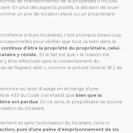
as reformas de mantenimiento de la propiedad o incluso
ire. En plus des aspects positifs, la décision de louer
omme un prix de location élevé ou un propriétaire
 confiance à leurs locataires, c’est pourquoi beaucoup
 occasionnelles pour vérifier que tout va bien dans la
continue d’être la propriété du propriétaire, celui-
cataire y réside.
. Et le fait est que « la maison est
eut y être effectuée sans le consentement du
as de flagrant délit », comme le prévoit l’article 18.2 de
il renonce au droit d’usage en échange d’une
rticle 433 du Code civil établit que
bien que la
itime est perdue
. En ce sens, le propriétaire ne pourra
isation du locataire.
lement et sans l’autorisation du locataire, celui-ci
fraction, puni d’une peine d’emprisonnement de six