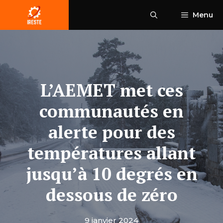
Aller
Menu
au
contenu
L’AEMET met ces
communautés en
alerte pour des
températures allant
jusqu’à 10 degrés en
dessous de zéro
9 janvier 2024