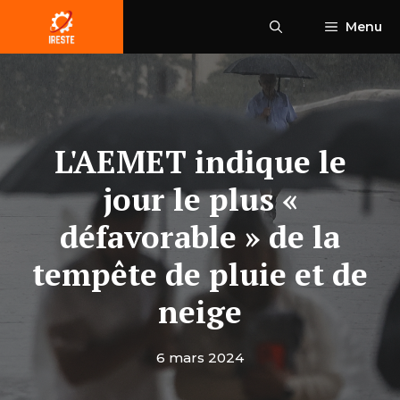
Aller
Menu
au
contenu
L'AEMET indique le
jour le plus «
défavorable » de la
tempête de pluie et de
neige
6 mars 2024