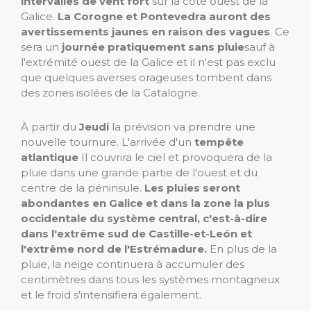
intervalles de vent fort
sur la côte ouest de la
Galice.
La Corogne et Pontevedra auront des
avertissements jaunes en raison des vagues
. Ce
sera un
journée pratiquement sans pluie
sauf à
l'extrémité ouest de la Galice et il n'est pas exclu
que quelques averses orageuses tombent dans
des zones isolées de la Catalogne.
À partir du
Jeudi
la prévision va prendre une
nouvelle tournure. L'arrivée d'un
tempête
atlantique
Il couvrira le ciel et provoquera de la
pluie dans une grande partie de l'ouest et du
centre de la péninsule.
Les pluies seront
abondantes en Galice et dans la zone la plus
occidentale du système central, c'est-à-dire
dans l'extrême sud de Castille-et-León et
l'extrême nord de l'Estrémadure.
En plus de la
pluie, la neige continuera à accumuler des
centimètres dans tous les systèmes montagneux
et le froid s'intensifiera également.