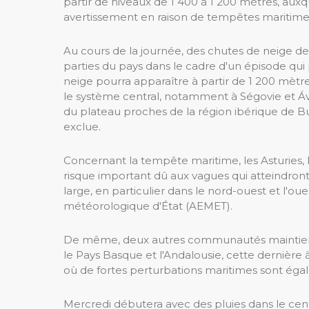
partir de niveaux de 1 400 à 1 200 mètres, au
avertissement en raison de tempêtes maritime
Au cours de la journée, des chutes de neige de
parties du pays dans le cadre d'un épisode qui
neige pourra apparaître à partir de 1 200 mètre
le système central, notamment à Ségovie et Ávi
du plateau proches de la région ibérique de B
exclue.
Concernant la tempête maritime, les Asturies, l
risque important dû aux vagues qui atteindront
large, en particulier dans le nord-ouest et l'o
météorologique d'État (AEMET).
De même, deux autres communautés maintiennen
le Pays Basque et l'Andalousie, cette dernière à
où de fortes perturbations maritimes sont ég
Mercredi débutera avec des pluies dans le centr