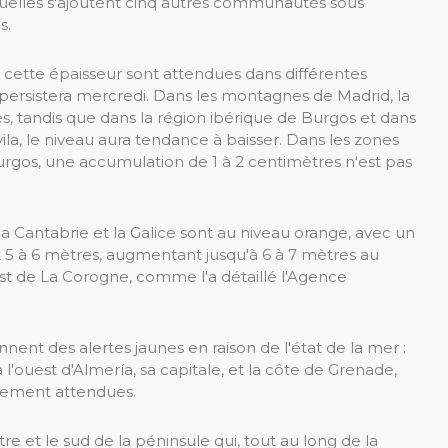
xquelles s'ajoutent cinq autres communautés sous
s.
 cette épaisseur sont attendues dans différentes
 persistera mercredi. Dans les montagnes de Madrid, la
s, tandis que dans la région ibérique de Burgos et dans
la, le niveau aura tendance à baisser. Dans les zones
urgos, une accumulation de 1 à 2 centimètres n'est pas
a Cantabrie et la Galice sont au niveau orange, avec un
 5 à 6 mètres, augmentant jusqu'à 6 à 7 mètres au
uest de La Corogne, comme l'a détaillé l'Agence
t des alertes jaunes en raison de l'état de la mer :
 l'ouest d'Almería, sa capitale, et la côte de Grenade,
alement attendues.
e et le sud de la péninsule qui, tout au long de la