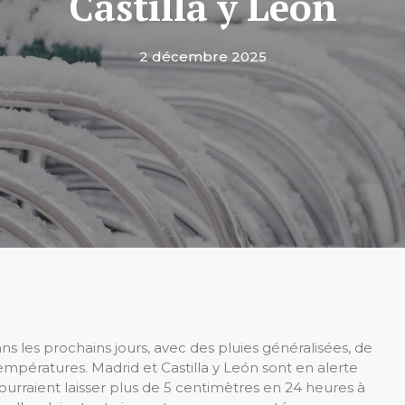
Castilla y León
2 décembre 2025
ns les prochains jours, avec des pluies généralisées, de
empératures. Madrid et Castilla y León sont en alerte
urraient laisser plus de 5 centimètres en 24 heures à