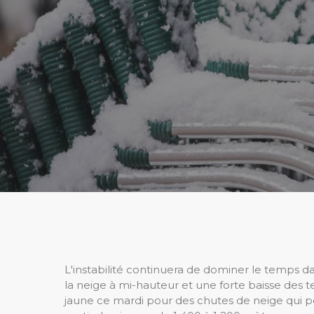
L'instabilité continuera de dominer le temps da
la neige à mi-hauteur et une forte baisse des t
jaune ce mardi pour des chutes de neige qui po