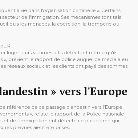
uent à vie dans l'organisation criminelle ». Certains
u secteur de l'immigration. Ses mécanismes sont tels
cueil puis les menaces, la coercition, la tromperie ou
ie
L.R.
ur loger leurs victimes. « Ils détectent même qu'ils
», prévient le rapport de police auquel ce média a eu
 les réseaux sociaux et les clients ont payé des sommes
clandestin » vers l'Europe
ux de référence de ce passage clandestin vers l'Europe
vernements », relate le rapport de la Police nationale
es et de l'immigration ont détecté ce paradigme qui
sures prévues aient été prises.