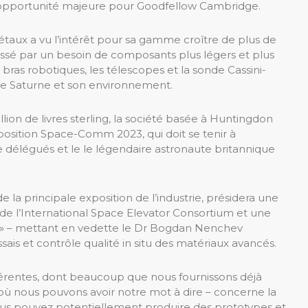
e opportunité majeure pour Goodfellow Cambridge.
étaux a vu l’intérêt pour sa gamme croître de plus de
ussé par un besoin de composants plus légers et plus
es bras robotiques, les télescopes et la sonde Cassini-
ète Saturne et son environnement.
lion de livres sterling, la société basée à Huntingdon
position Space-Comm 2023, qui doit se tenir à
de délégués et le le légendaire astronaute britannique
 la principale exposition de l’industrie, présidera une
de l’International Space Elevator Consortium et une
on » – mettant en vedette le Dr Bogdan Nenchev
sais et contrôle qualité in situ des matériaux avancés.
fférentes, dont beaucoup que nous fournissons déjà
ù nous pouvons avoir notre mot à dire – concerne la
 vous pouvez potentiellement produire des prototypes et