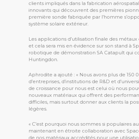
clients impliqués dans la fabrication aérospat
innovants qui découvrent des premières pionni
première sonde fabriquée par l’homme s’oppose
système solaire extérieur.
Les applications d’utilisation finale des méta
et cela sera mis en évidence sur son stand à 
robotique de démonstration SA Catapult qui c
Huntingdon.
Aphrodite a ajouté : « Nous avons plus de 150 0
d’entreprises, d’institutions de R&D et d’unive
de croissance pour nous est celui où nous pouv
nouveaux matériaux qui offrent des performa
difficiles, mais surtout donner aux clients la pos
légères.
« C’est pourquoi nous sommes si populaires auprè
maintenant en étroite collaboration avec Sp
de nos matériaux accrédités pour une utilisatio