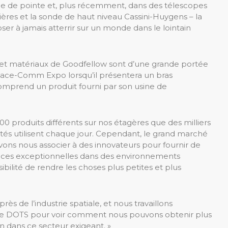
iale de pointe et, plus récemment, dans des télescopes
ères et la sonde de haut niveau Cassini-Huygens – la
r à jamais atterrir sur un monde dans le lointain
ux et matériaux de Goodfellow sont d’une grande portée
Space-Comm Expo lorsqu’il présentera un bras
omprend un produit fourni par son usine de
00 produits différents sur nos étagères que des milliers
rsités utilisent chaque jour. Cependant, le grand marché
ons nous associer à des innovateurs pour fournir de
nces exceptionnelles dans des environnements
sibilité de rendre les choses plus petites et plus
s de l’industrie spatiale, et nous travaillons
ace DOTS pour voir comment nous pouvons obtenir plus
n dans ce secteur exigeant. »