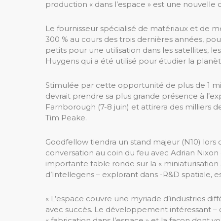
production « dans l’espace » est une nouvell
Le fournisseur spécialisé de matériaux et de m
300 % au cours des trois dernières années, po
petits pour une utilisation dans les satellites, l
Huygens qui a été utilisé pour étudier la plan
Stimulée par cette opportunité de plus de 1 mil
devrait prendre sa plus grande présence à l’ex
Farnborough (7-8 juin) et attirera des milliers 
Tim Peake.
Goodfellow tiendra un stand majeur (N10) lors de
conversation au coin du feu avec Adrian Nixon 
importante table ronde sur la « miniaturisati
d’Intellegens – explorant dans -R&D spatiale, es
« L’espace couvre une myriade d’industries di
avec succès. Le développement intéressant – o
« fabrication dans l’espace » et la façon dont