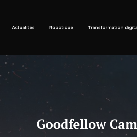
Aller
au
contenu
Actualités
Robotique
Transformation digit
Goodfellow Camb