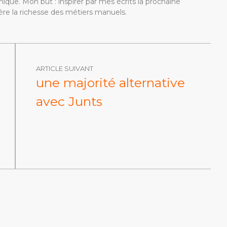
ique. Mon but : inspirer par mes écrits la prochaine
re la richesse des métiers manuels.
ARTICLE SUIVANT
une majorité alternative
avec Junts