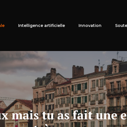
ale
Intelligence artificielle
Innovation
Soute
ux mais tu as fait une e