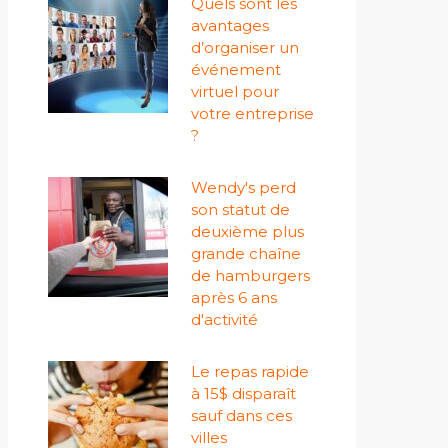
Quels sont les
avantages
d’organiser un
événement
virtuel pour
votre entreprise
?
Wendy's perd
son statut de
deuxième plus
grande chaîne
de hamburgers
après 6 ans
d'activité
Le repas rapide
à 15$ disparaît
sauf dans ces
villes