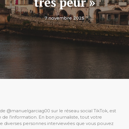
très peur »
7 novembre 2025
e @manuelgarciag00 sur le réseau social TikTok, est
 l'information. En bon journaliste, tout votre
s de diverses personnes interviewées que vous pouvez