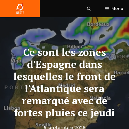
Aller
Menu
au
contenu
Ce sont les zones
d'Espagne dans
lesquelles le front de
l'Atlantique sera
remarqué avec de
fortes pluies ce jeudi
5 septembre 2025