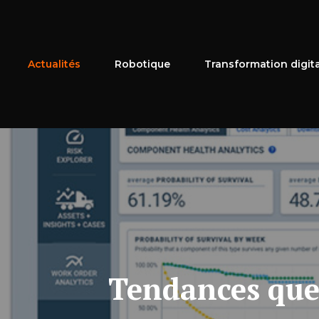
Aller
au
contenu
Actualités
Robotique
Transformation digit
Tendances que 