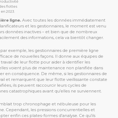
roductivité
des flottes
en 2023.
ère ligne.
Avec toutes les données immédiatement
planificateurs et les gestionnaires, le moment est venu
leurs données inactives – et bien que de nombreux
lement des informations, cela va bientôt changer.
il, par exemple, les gestionnaires de première ligne
efficace de nouvelles façons. Il donne aux équipes de
vail de leur flotte pour aider à identifier les
lles voient plus de maintenance non planifiée dans
ifier en conséquence. De même, si les gestionnaires de
ail et remarquent que leur flotte vieillissante constate
fiées, ils peuvent raccourcir leurs cycles de
es catastrophiques avant qu’elles ne surviennent.
 semblait trop chronophage et nébuleuse pour les
e. Cependant, les pressions concurrentielles et
er enfin ces plates-formes d’analyse. Ce qu’ils