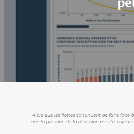
pe
Alors que les flottes continuent de faire fac
que la pression de la récession monte, voici c