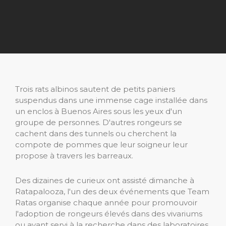
Trois rats albinos sautent de petits paniers
suspendus dans une immense cage installée dans
un enclos à Buenos Aires sous les yeux d'un
groupe de personnes. D'autres rongeurs se
cachent dans des tunnels ou cherchent la
compote de pommes que leur soigneur leur
propose à travers les barreaux.
Des dizaines de curieux ont assisté dimanche à
Ratapalooza, l'un des deux événements que Team
Ratas organise chaque année pour promouvoir
l'adoption de rongeurs élevés dans des vivariums
ou ayant servi à la recherche dans des laboratoires