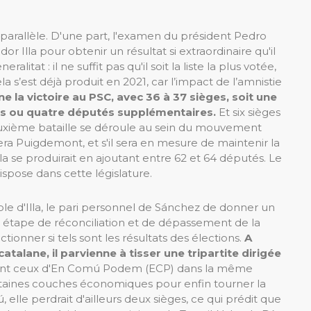
 parallèle. D'une part, l'examen du président Pedro
or Illa pour obtenir un résultat si extraordinaire qu'il
litat : il ne suffit pas qu'il soit la liste la plus votée,
 s’est déjà produit en 2021, car l’impact de l’amnistie
e la victoire au PSC, avec 36 à 37 sièges, soit une
ois ou quatre députés supplémentaires.
Et six sièges
euxième bataille se déroule au sein du mouvement
era Puigdemont, et s'il sera en mesure de maintenir la
 se produirait en ajoutant entre 62 et 64 députés. Le
ispose dans cette législature.
e d'Illa, le pari personnel de Sánchez de donner un
lle étape de réconciliation et de dépassement de la
tionner si tels sont les résultats des élections.
A
talane, il parvienne à tisser une tripartite dirigée
ant ceux d'En Comú Podem (ECP) dans la même
taines couches économiques pour enfin tourner la
le perdrait d'ailleurs deux sièges, ce qui prédit que