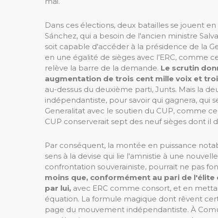
mai.
Dans ces élections, deux batailles se jouent en
Sánchez, qui a besoin de l'ancien ministre Salvad
soit capable d'accéder à la présidence de la Genera
en une égalité de sièges avec l’ERC, comme cela
relève la barre de la demande.
Le scrutin donn
augmentation de trois cent mille voix et tr
au-dessus du deuxième parti, Junts. Mais la d
indépendantiste, pour savoir qui gagnera, qui s
Generalitat avec le soutien du CUP, comme cela
CUP conserverait sept des neuf sièges dont il d
Par conséquent, la montée en puissance notabl
sens à la devise qui lie l'amnistie à une nouve
confrontation souverainiste, pourrait ne pas fonc
moins que, conformément au pari de l'élite ca
par lui,
avec ERC comme consort, et en mett
équation. La formule magique dont rêvent cer
page du mouvement indépendantiste. À Comú, el