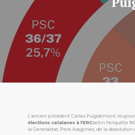
Pui
L'ancien président Carles Puigdemont, toujours
élections catalanes à l'ERC
selon l'enquête NC
la Generalitat, Pere Aragonès, de la dissolutio