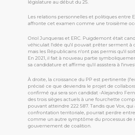
législature au début du 25.
Les relations personnelles et politiques entr
affronte cet examen comme une troisième occ
Oriol Junqueras et ERC. Puigdemont était candid
véhiculait l'idée qu'il pouvait prêter serment à 
mais les Républicains n'ont pas permis qu'il soit
En 2021, il fait à nouveau partie symboliquement
sa candidature et affirme qu'il assistera à l'inves
À droite, la croissance du PP est pertinente (l'e
précisé ce que deviendra le projet de collabor
confirmé qui sera son candidat -Alejandro Ferná
des trois sièges actuels à une fourchette compr
pouvant atteindre 222 587. Tandis que Vox, qui
confrontation territoriale, pourrait perdre ent
comme un autre symptôme du processus de réun
gouvernement de coalition.