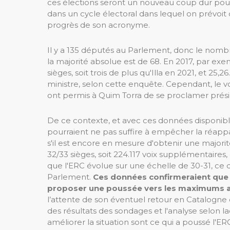
ces élections seront un nouveau coup dur pour l
dans un cycle électoral dans lequel on prévoit q
progrès de son acronyme.
Il y a 135 députés au Parlement, donc le nombr
la majorité absolue est de 68. En 2017, par ex
sièges, soit trois de plus qu'Illa en 2021, et 25,
ministre, selon cette enquête. Cependant, le vo
ont permis à Quim Torra de se proclamer prési
De ce contexte, et avec ces données disponibles
pourraient ne pas suffire à empêcher la réap
s'il est encore en mesure d'obtenir une majorit
32/33 sièges, soit 224.117 voix supplémentaires, 
que l'ERC évolue sur une échelle de 30-31, ce qu
Parlement.
Ces données confirmeraient que 
proposer une poussée vers les maximums a
l’attente de son éventuel retour en Catalogne 
des résultats des sondages et l'analyse selon la
améliorer la situation sont ce qui a poussé l'ER