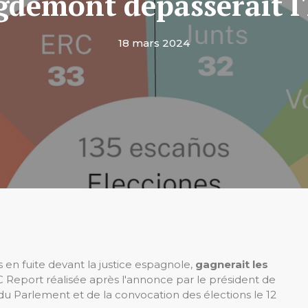
gdemont dépasserait l
18 mars 2024
 en fuite devant la justice espagnole,
gagnerait les
 Report réalisée après l'annonce par le président de
n du Parlement et de la convocation des élections le 12