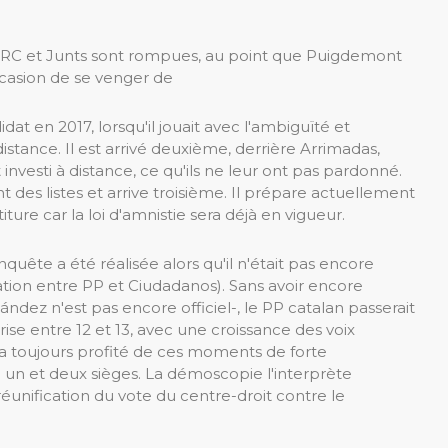
e ERC et Junts sont rompues, au point que Puigdemont
asion de se venger de
at en 2017, lorsqu'il jouait avec l'ambiguïté et
distance. Il est arrivé deuxième, derrière Arrimadas,
 investi à distance, ce qu'ils ne leur ont pas pardonné.
 des listes et arrive troisième. Il prépare actuellement
titure car la loi d'amnistie sera déjà en vigueur.
nquête a été réalisée alors qu'il n'était pas encore
ation entre PP et Ciudadanos). Sans avoir encore
ndez n'est pas encore officiel-, le PP catalan passerait
ise entre 12 et 13, avec une croissance des voix
 a toujours profité de ces moments de forte
re un et deux sièges. La démoscopie l'interprète
ification du vote du centre-droit contre le