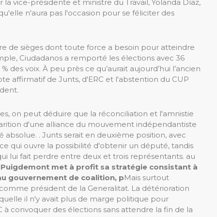
a vice-présidente et ministre du Travail, Yolanda Díaz,
u'elle n'aura pas l'occasion pour se féliciter des
e de sièges dont toute force a besoin pour atteindre
emple, Ciudadanos a remporté les élections avec 36
26. % des voix. À peu près ce qu’aurait aujourd’hui l’ancien
te affirmatif de Junts, d'ERC et l'abstention du CUP
dent.
, on peut déduire que la réconciliation et l'amnistie
parition d'une alliance du mouvement indépendantiste
é absolue. . Junts serait en deuxième position, avec
ce qui ouvre la possibilité d'obtenir un député, tandis
i lui fait perdre entre deux et trois représentants. au
Puigdemont met à profit sa stratégie consistant à
u gouvernement de coalition, p
Mais surtout
comme président de la Generalitat. La détérioration
quelle il n'y avait plus de marge politique pour
C à convoquer des élections sans attendre la fin de la