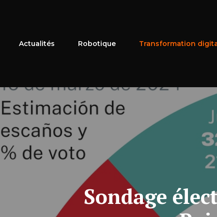
Aller
au
contenu
Actualités
Robotique
Transformation digit
Sondage élect