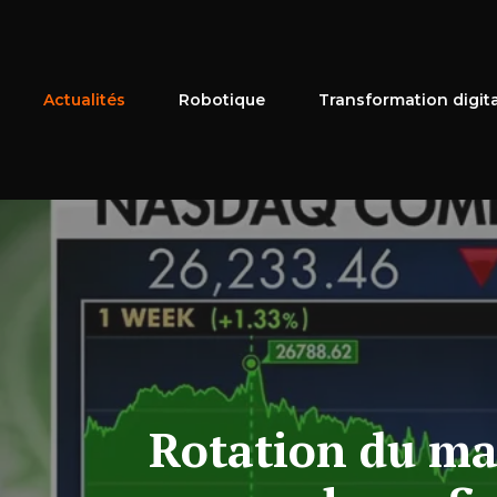
Aller
au
contenu
Actualités
Robotique
Transformation digit
Rotation du mar