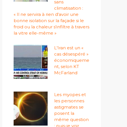
sans
climatisation :
« Il ne servira à rien d'avoir une
bonne isolation sur la façade si le
froid ou la chaleur s'infiltre à travers
la vitre elle-même »
L'Iran est un «
cas désespéré »
économiqueme
nt, selon KT
McFarland
Les myopes et
les personnes
astigmates se
posent la
même question
: puis-je voir