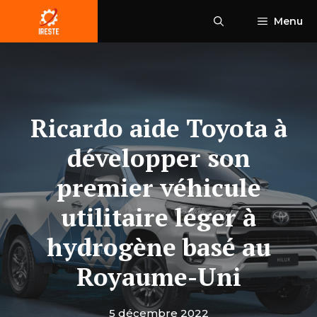
Aller
Menu
au
contenu
Ricardo aide Toyota à
développer son
premier véhicule
utilitaire léger à
hydrogène basé au
Royaume-Uni
5 décembre 2022