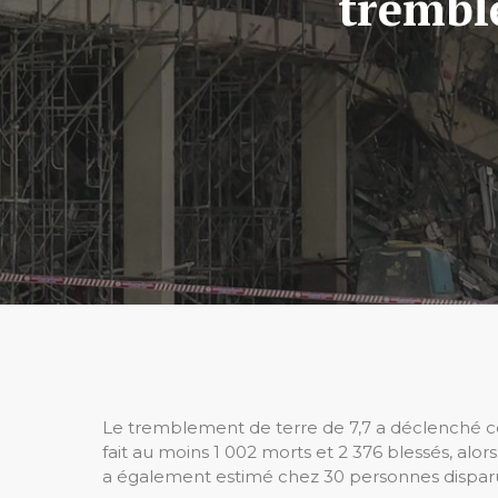
trembl
Le tremblement de terre de 7,7 a déclenché ce
fait au moins 1 002 morts et 2 376 blessés, alo
a également estimé chez 30 personnes dispar