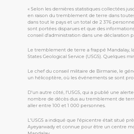
« Selon les dernières statistiques collectées j
en raison du tremblement de terre dans toute
dans tout le pays et un total de 2 376 personn
sont portées disparues et que des informations d
conseil d'administration dans une déclaration p
Le tremblement de terre a frappé Mandalay, la
States Geological Service (USGS). Quelques minu
Le chef du conseil militaire de Birmanie, le gén
un hélicoptère, où les événements se sont pro
D'un autre côté, l'USGS, qui a publié une alert
nombre de décès dus au tremblement de terre, l
aller entre 100 et 1 000 personnes.
L'USGS a indiqué que l'épicentre était situé près 
Ayeyarwady et connue pour être un centre mon
Mandalay.