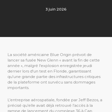
3 juin 2026
La société américaine Blue Origin prévoit de
lancer sa fusée New Glenn « avant la fin de cette
année », malgré l'explosion enregistrée jeudi
dernier lors d'un test en Floride, garantissant
qu'une grande partie des infrastructures critiques
de la plateforme ont survécu sans dommages
importants.
L’entreprise aérospatiale, fondée par Jeff Bezos, a
précisé qu’elle avait déjà retrouvé l’accès à la
rampe de lancement du complexe 36 à Cap