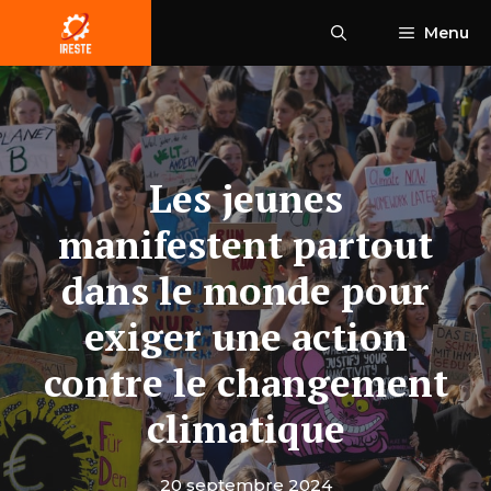
Aller
Menu
au
contenu
Les jeunes
manifestent partout
dans le monde pour
exiger une action
contre le changement
climatique
20 septembre 2024