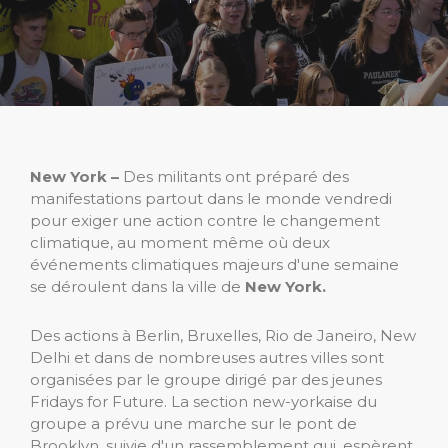
New York –
Des militants ont préparé des
manifestations partout dans le monde vendredi
pour exiger une action contre le changement
climatique, au moment même où deux
événements climatiques majeurs d'une semaine
se déroulent dans la ville de
New York.
Des actions à Berlin, Bruxelles, Rio de Janeiro, New
Delhi et dans de nombreuses autres villes sont
organisées par le groupe dirigé par des jeunes
Fridays for Future. La section new-yorkaise du
groupe a prévu une marche sur le pont de
Brooklyn, suivie d'un rassemblement qui, espèrent