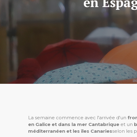
en Espag
La semaine commence avec l'arrivée d'un
fro
en Galice et dans la mer Cantabrique
et un
b
méditerranéen et les îles Canaries
selon les 