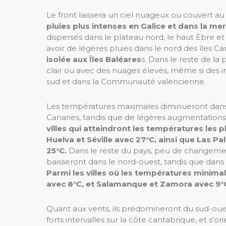
Le front laissera un ciel nuageux ou couvert a
pluies plus intenses en Galice et dans la me
dispersés dans le plateau nord, le haut Èbre et
avoir de légères pluies dans le nord des îles Ca
isolée aux Îles Baléares
s. Dans le reste de la
clair ou avec des nuages ​​élevés, même si des i
sud et dans la Communauté valencienne.
Les températures maximales diminueront dans l
Canaries, tandis que de légères augmentations 
villes qui atteindront les températures les 
Huelva et Séville avec 27°C, ainsi que Las P
25°C.
Dans le reste du pays, peu de changeme
baisseront dans le nord-ouest, tandis que dans
Parmi les villes où les températures minimal
avec 8°C, et Salamanque et Zamora avec 9°
Quant aux vents, ils prédomineront du sud-oues
forts intervalles sur la côte cantabrique, et s'or