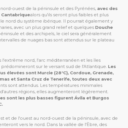
u nord-ouest de la péninsule et des Pyrénées,
avec des
r Cantabrique
alors qu'ils seront plus faibles et plus
 le nord du système ibérique. Il pourrait également y
naries, avec un plus grand relief et quelques
Douche
 péninsule et des archipels, le ciel sera généralement
ntervalles de nuages ​​bas sont attendus sur le plateau
'extrême nord, l'arc méditerranéen et les îles
prédomineront sur le versant sud de l'Atlantique.
Les
plus élevées sont Murcie (28°C), Cordoue, Grenade,
almas et Santa Cruz de Tenerife, toutes deux avec
nts sont attendus. Les températures minimales
 d'autres régions, elles augmenteront légèrement.
es sont les plus basses figurent Ávila et Burgos
C.
t et de l'ouest au nord-ouest de la péninsule, avec de
ienteront vers le nord. Dans la vallée de l'Èbre, des