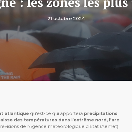
ne : les zones les plus
21 octobre 2024
nt atlantique
qu'est-ce qui apportera
précipitations
aisse des températures dans l’extrême nord, l’arc
prévisions de l'Agence météorologique d'État (Aemet).