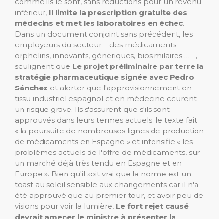
comme ils le sont, sans réductions pour un revenu
inférieur,
Il limite la prescription gratuite des
médecins et met les laboratoires en échec
.
Dans un document conjoint sans précédent, les
employeurs du secteur – des médicaments
orphelins, innovants, génériques, biosimilaires … –,
soulignent que
Le projet préliminaire par terre la
stratégie pharmaceutique signée avec Pedro
Sánchez
et alerter que l'approvisionnement en
tissu industriel espagnol et en médecine courent
un risque grave. Ils s'assurent que s'ils sont
approuvés dans leurs termes actuels, le texte fait
« la poursuite de nombreuses lignes de production
de médicaments en Espagne » et intensifie « les
problèmes actuels de l'offre de médicaments, sur
un marché déjà très tendu en Espagne et en
Europe ». Bien qu'il soit vrai que la norme est un
toast au soleil sensible aux changements car il n'a
été approuvé que au premier tour, et avoir peu de
visions pour voir la lumière,
Le fort rejet causé
devrait amener le ministre à présenter la