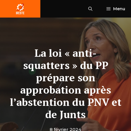
Aller
Menu
au
contenu
La loi « anti-
squatters » du PP
prépare son
approbation après
l’abstention du PNV et
de Junts
8 février 2024