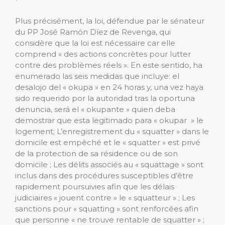
Plus précisément, la loi, défendue par le sénateur
du PP José Ramón Díez de Revenga, qui
considère que la loi est nécessaire car elle
comprend « des actions concrètes pour lutter
contre des problèmes réels ». En este sentido, ha
enumerado las seis medidas que incluye: el
desalojo del « okupa » en 24 horas y, una vez haya
sido requerido por la autoridad tras la oportuna
denuncia, será el « okupante » quien deba
demostrar que esta legitimado para « okupar » le
logement; L’enregistrement du « squatter » dans le
domicile est empêché et le « squatter » est privé
de la protection de sa résidence ou de son
domicile ; Les délits associés au « squattage » sont
inclus dans des procédures susceptibles d’être
rapidement poursuivies afin que les délais
judiciaires « jouent contre » le « squatteur » ; Les
sanctions pour « squatting » sont renforcées afin
que personne « ne trouve rentable de squatter » ;