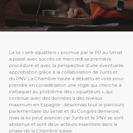
La loi « anti-squatters » promue par le PP au Sénat
a passé avec succès ce mercredi sa première
procédure et avec la perspective d’une éventuelle
approbation grâce à la collaboration de Junts et
du PNV. La Chambre haute a débattu et voté pour
prendre en considération une règle qui cherche à
s’attaquer au problème des « squatteurs », qui
continue avec des données à des niveaux
maximum en Espagne : désormais tout le parcours
parlementaire du Sénat et du Congrès demeure,
mais la loi peut avancer car Junts et le PNV se sont
abstenus et sont deux acteurs essentiels dans la
phase de la Chambre basse.