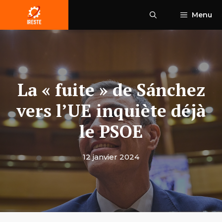
Aller
Menu
au
contenu
La « fuite » de Sánchez
vers l’UE inquiète déjà
le PSOE
12 janvier 2024