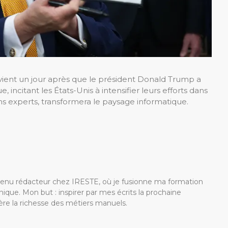
ntervient un jour après que le président Donald Trump a
, incitant les États-Unis à intensifier leurs efforts dans
s experts, transformera le paysage informatique.
devenu rédacteur chez IRESTE, où je fusionne ma formation
ique. Mon but : inspirer par mes écrits la prochaine
re la richesse des métiers manuels.