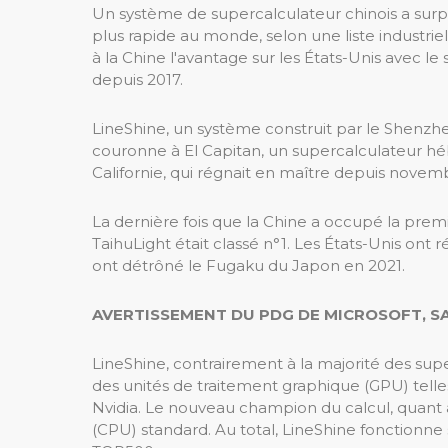
Un système de supercalculateur chinois a surp
plus rapide au monde, selon une liste industr
à la Chine l'avantage sur les États-Unis avec le
depuis 2017.
LineShine, un système construit par le Shenzh
couronne à El Capitan, un supercalculateur h
Californie, qui régnait en maître depuis novem
La dernière fois que la Chine a occupé la premi
TaihuLight était classé n°1. Les États-Unis ont
ont détrôné le Fugaku du Japon en 2021.
AVERTISSEMENT DU PDG DE MICROSOFT, SA
LineShine, contrairement à la majorité des su
des unités de traitement graphique (GPU) telle
Nvidia. Le nouveau champion du calcul, quant à 
(CPU) standard. Au total, LineShine fonctionne s