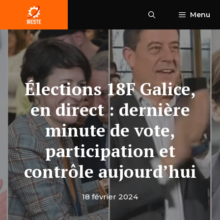
Aller
Menu
au
contenu
Élections 18F Galice,
en direct : dernière
minute de vote,
participation et
contrôle aujourd’hui
18 février 2024