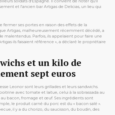
illeurs soldats d'Espagne. Il convient de noter qu'il
ement et l'ancien bar Artigas de Delicias, un lieu qui
 fermer ses portes en raison des effets de la
nrique Artigas, malheureusement récemment décédé, a
de malentendus. Parfois, ils appelaient pour faire une
tigas ils faisaient référence », a déclaré le propriétaire
wichs et un kilo de
ement sept euros
sse Leonor sont leurs grillades et leurs sandwichs.
oitrine avec tomate et laitue, celui à la sobrassada au
i au bacon, fromage et œuf. Ses ingrédients sont
e, le produit carné du porc est du « bacon salé ».
cue, il y a du chorizo, du saucisson, du boudin, des