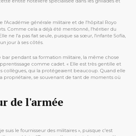
tte entité hôtelière spécialisée dans les grillades et
e l'Académie générale militaire et de l'hôpital Royo
ets. Comme cela a déjà été mentionné, l'héritier du
e ne l'a pas fait seule, puisque sa sœur, l'infante Sofía,
un jour à ses côtés.
e bar pendant sa formation militaire, la même chose
pprentissage comme cadet. « Elle est très gentille et
ses collègues, qui la protégeaient beaucoup. Quand elle
 la propriétaire, se souvenant de tant de moments où
ur de l'armée
 suis le fournisseur des militaires », puisque c'est