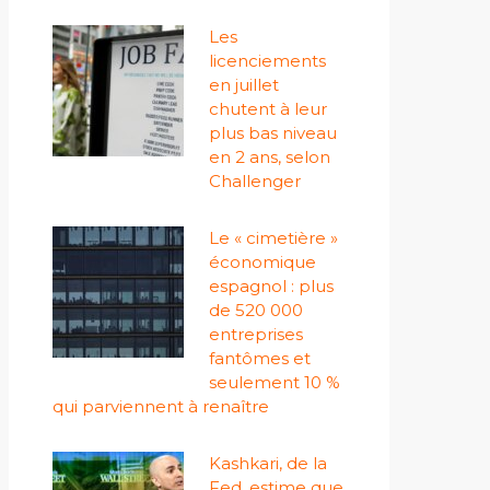
Les
licenciements
en juillet
chutent à leur
plus bas niveau
en 2 ans, selon
Challenger
Le « cimetière »
économique
espagnol : plus
de 520 000
entreprises
fantômes et
seulement 10 %
qui parviennent à renaître
Kashkari, de la
Fed, estime que