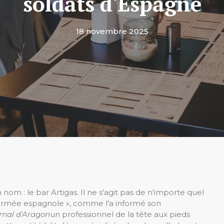
soldats d'Espagne
18 novembre 2025
nom : le bar Artigas. Il ne s'agit pas de n'importe quel
 l'armée espagnole », comme l'a informé son
rnal d'Aragon
un professionnel de la tête aux pieds