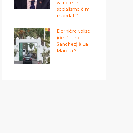
vaincre le
socialisme à mi-
mandat ?
Dernière valise
(de Pedro
Sánchez) à La
Mareta ?