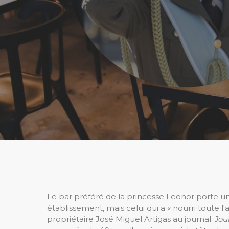
Le bar préféré de la princesse Leonor porte un 
établissement, mais celui qui a « nourri toute
propriétaire José Miguel Artigas au journal.
Jou