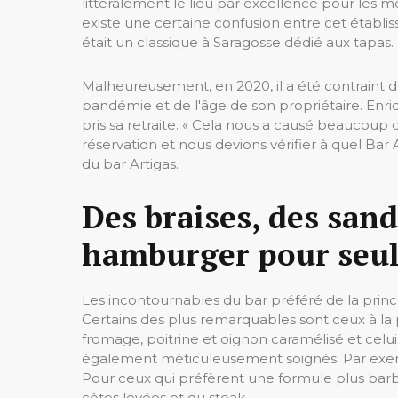
littéralement le lieu par excellence pour les me
existe une certaine confusion entre cet établiss
était un classique à Saragosse dédié aux tapas.
Malheureusement, en 2020, il a été contraint de
pandémie et de l'âge de son propriétaire. E
pris sa retraite. « Cela nous a causé beaucoup 
réservation et nous devions vérifier à quel Bar Ar
du bar Artigas.
Des braises, des sand
hamburger pour seul
Les incontournables du bar préféré de la prince
Certains des plus remarquables sont ceux à la p
fromage, poitrine et oignon caramélisé et celu
également méticuleusement soignés. Par exempl
Pour ceux qui préfèrent une formule plus barbe
côtes levées et du steak.