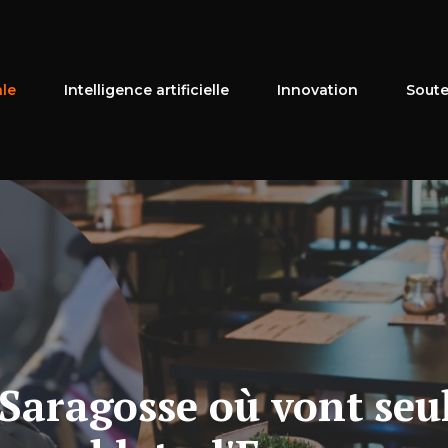
ale
Intelligence artificielle
Innovation
Soute
e Saragosse où vont seul