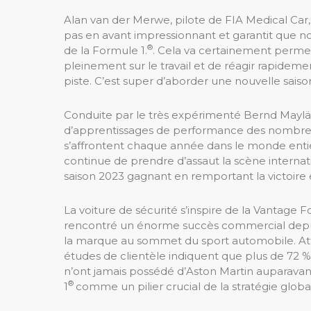
Alan van der Merwe, pilote de FIA ​​Medical Car, 
pas en avant impressionnant et garantit que n
®
de la Formule 1.
. Cela va certainement permet
pleinement sur le travail et de réagir rapideme
piste. C’est super d’aborder une nouvelle sais
Conduite par le très expérimenté Bernd Maylän
d’apprentissages de performance des nombreu
s’affrontent chaque année dans le monde entie
continue de prendre d’assaut la scène interna
saison 2023 gagnant en remportant la victoire e
La voiture de sécurité s’inspire de la Vantage F
rencontré un énorme succès commercial depui
la marque au sommet du sport automobile. Attir
études de clientèle indiquent que plus de 72 
n’ont jamais possédé d’Aston Martin auparava
®
1
comme un pilier crucial de la stratégie glob