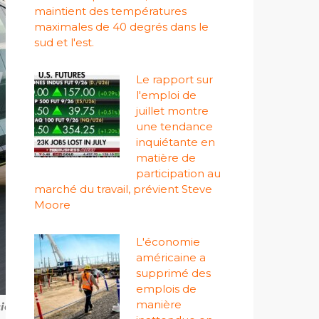
maintient des températures
maximales de 40 degrés dans le
sud et l'est.
Le rapport sur
l'emploi de
juillet montre
une tendance
inquiétante en
matière de
participation au
marché du travail, prévient Steve
Moore
L'économie
américaine a
supprimé des
emplois de
manière
elle de la FIA de Formule 1® lors du