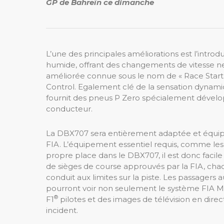
GP de Bahreïn ce dimanche
L’une des principales améliorations est l’intr
humide, offrant des changements de vitesse n
améliorée connue sous le nom de « Race Start »
Control. Egalement clé de la sensation dynamiqu
fournit des pneus P Zero spécialement dévelo
conducteur.
La DBX707 sera entièrement adaptée et équipée
FIA. L’équipement essentiel requis, comme les e
propre place dans le DBX707, il est donc facile 
de sièges de course approuvés par la FIA, chacu
conduit aux limites sur la piste. Les passager
pourront voir non seulement le système FIA ​​M
®
F1
pilotes et des images de télévision en dire
incident.