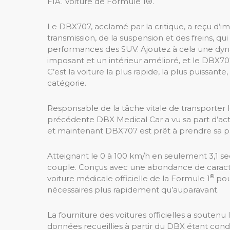
FIA. Voiture de Formule 1®.
Le DBX707, acclamé par la critique, a reçu d’i
transmission, de la suspension et des freins, 
performances des SUV. Ajoutez à cela une dyn
imposant et un intérieur amélioré, et le DBX70
C’est la voiture la plus rapide, la plus puissant
catégorie.
Responsable de la tâche vitale de transporter le
précédente DBX Medical Car a vu sa part d’acti
et maintenant DBX707 est prêt à prendre sa pla
Atteignant le 0 à 100 km/h en seulement 3,1 
couple. Conçus avec une abondance de caractèr
®
voiture médicale officielle de la Formule 1
pou
nécessaires plus rapidement qu’auparavant.
La fourniture des voitures officielles a souten
données recueillies à partir du DBX étant condui