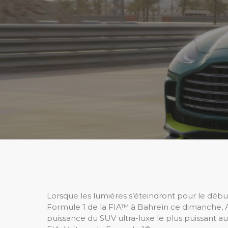
Lorsque les lumières s’éteindront pour le dé
Formule 1 de la FIA™ à Bahreïn ce dimanche, As
puissance du SUV ultra-luxe le plus puissant a