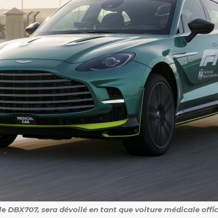
e DBX707, sera dévoilé en tant que voiture médicale offici