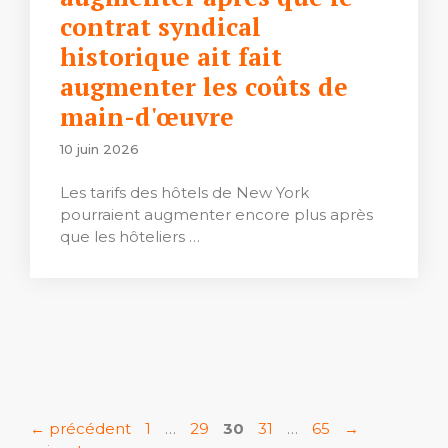
contrat syndical
historique ait fait
augmenter les coûts de
main-d'œuvre
10 juin 2026
Les tarifs des hôtels de New York
pourraient augmenter encore plus après
que les hôteliers …
Page
Page
Page
Page
Page
←
précédent
1
…
29
30
31
…
65
→