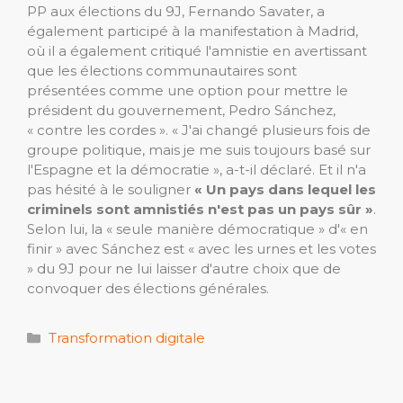
PP aux élections du 9J, Fernando Savater, a
également participé à la manifestation à Madrid,
où il a également critiqué l'amnistie en avertissant
que les élections communautaires sont
présentées comme une option pour mettre le
président du gouvernement, Pedro Sánchez,
« contre les cordes ». « J'ai changé plusieurs fois de
groupe politique, mais je me suis toujours basé sur
l'Espagne et la démocratie », a-t-il déclaré. Et il n'a
pas hésité à le souligner
« Un pays dans lequel les
criminels sont amnistiés n'est pas un pays sûr »
.
Selon lui, la « seule manière démocratique » d'« en
finir » avec Sánchez est « avec les urnes et les votes
» du 9J pour ne lui laisser d'autre choix que de
convoquer des élections générales.
Catégories
Transformation digitale