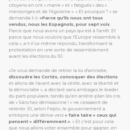
citoyens en ont « marre » et « fatigués » des «
mensonges et de l'égoïsme ». « Et pourquoi ? » se
demanda-t-il.
«Parce qu'ils nous ont tous
vendus, nous les Espagnols, pour sept voix
.
Parce que nous avons un pays qui est à l'arrêt. Et
parce que nous voulons que l'Europe ressemble à
cela », a-t-il lui-même répondu, transformant la
protestation en une sorte de rassemblement
avant les élections du 9J.
«Je vous demande de retirer la loi d'amnistie,
dissoudre les Cortès, convoquer des élections
et allons de l'avant avec la vérité, avec la liberté et
la démocratie », a déclaré sans ambages le leader
du parti populaire, tandis qu'en arrière-plan les cris
de « Sánchez démissionne ! » ne cessaient de
retentir. Et, selon Feijóo, le gouvernement a
entrepris une dérive vers
« faire taire » ceux qui
pensent « différemment »
. « Et c'est pour cela
que nous allons voter ensemble pour gagner, en