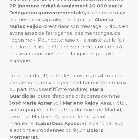
PP (nombre réduit à seulement 20 000 par la
Délégation gouvernementale),
» s'est écrié dans
les rues de la capitale, mené par un
Alberto
Nuñez Feijóo
direct dans son message : « Nous en
avons assez de l'arrogance, des mensonges, de
l'égoïsme ». Pour cette raison, il a insisté sur le fait
que la seule issue était de se rendre aux urnes à
nouveau pour mesurer la fatigue du peuple
espagnol.
Le leader du PP, outre les citoyens, était soutenu
par de nombreux dirigeants et barons territoriaux
du parti (tous sauf l'Estrémadure).
Maria
Guardiola
), outre d'anciens présidents comme
José María Aznar
soit
Mariano Rajoy
. Ainsi, il était
accompagné, entre autres, du maire de Madrid,
José Luis Martínez-Almeida ; le président
madrilène,
Isabel Díaz Ayuso
ou le candidat aux
élections européennes du 9 juin
Dolors
Montserrat.