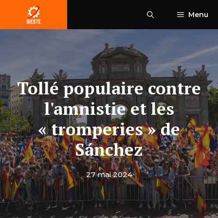
Aller
Menu
au
contenu
Tollé populaire contre
l'amnistie et les
« tromperies » de
Sánchez
27 mai 2024