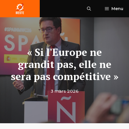
Aller
Menu
au
contenu
« Si l'Europe ne
grandit pas, elle ne
sera pas compétitive »
3 mars 2026