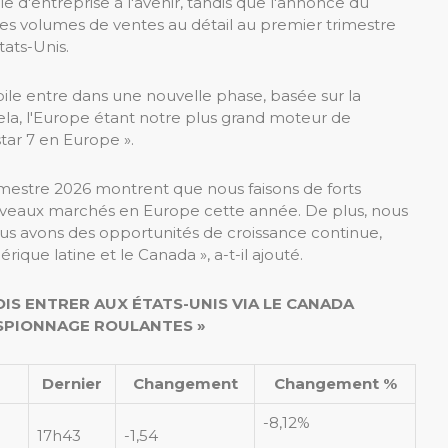
e d'entreprise à l'avenir, tandis que l'annonce du
es volumes de ventes au détail au premier trimestre
ats-Unis.
bile entre dans une nouvelle phase, basée sur la
ela, l'Europe étant notre plus grand moteur de
star 7 en Europe ».
imestre 2026 montrent que nous faisons de forts
uveaux marchés en Europe cette année. De plus, nous
ous avons des opportunités de croissance continue,
rique latine et le Canada », a-t-il ajouté.
IS ENTRER AUX ÉTATS-UNIS VIA LE CANADA
ESPIONNAGE ROULANTES »
Dernier
Changement
Changement %
-8,12%
17h43
-1,54