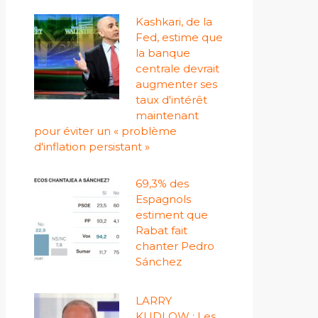
Kashkari, de la
Fed, estime que
la banque
centrale devrait
augmenter ses
taux d'intérêt
maintenant
pour éviter un « problème
d'inflation persistant »
69,3% des
Espagnols
estiment que
Rabat fait
chanter Pedro
Sánchez
LARRY
KUDLOW : Les