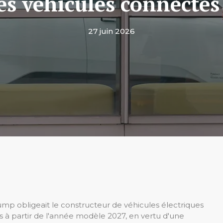
les véhicules connectés 
27 juin 2026
rump obligeait le constructeur de véhicules électriques
s à partir de l'année modèle 2027, en vertu d'une