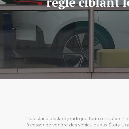
règle ciblant 
Polestar a déclaré jeudi que l'administration T
à cesser de vendre des véhicules aux États-Uni