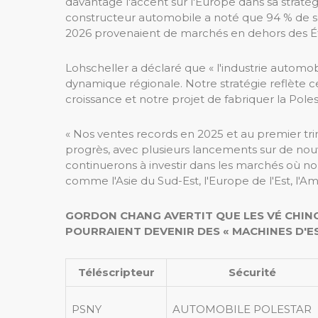
davantage l'accent sur l'Europe dans sa stratégi
constructeur automobile a noté que 94 % de s
2026 provenaient de marchés en dehors des Ét
Lohscheller a déclaré que « l'industrie automo
dynamique régionale. Notre stratégie reflète c
croissance et notre projet de fabriquer la Pole
« Nos ventes records en 2025 et au premier tr
progrès, avec plusieurs lancements sur de no
continuerons à investir dans les marchés où n
comme l'Asie du Sud-Est, l'Europe de l'Est, l'Amé
GORDON CHANG AVERTIT QUE LES VÉ CHINO
POURRAIENT DEVENIR DES « MACHINES D'
Téléscripteur
Sécurité
PSNY
AUTOMOBILE POLESTAR