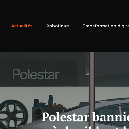
Aller
au
contenu
Actualités
Robotique
Transformation digit
Polestar banni