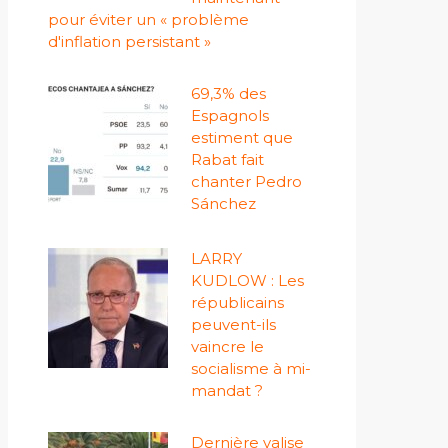
pour éviter un « problème
d'inflation persistant »
69,3% des
Espagnols
estiment que
Rabat fait
chanter Pedro
Sánchez
LARRY
KUDLOW : Les
républicains
peuvent-ils
vaincre le
socialisme à mi-
mandat ?
Dernière valise