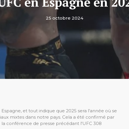
'UFC en Espagne en 20
25 octobre 2024
en Espagne, et tout indique que 2025 sera l'année où se
iaux mixtes dans notre pays. Cela a été confirmé par
de la conférence de presse précédant l'UFC 308