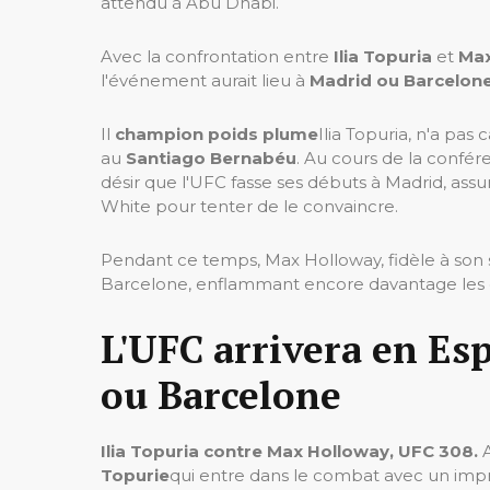
attendu à Abu Dhabi.
Avec la confrontation entre
Ilia Topuria
et
Max
l'événement aurait lieu à
Madrid ou Barcelon
Il
champion poids plume
Ilia Topuria, n'a pa
au
Santiago Bernabéu
. Au cours de la confé
désir que l'UFC fasse ses débuts à Madrid, assu
White pour tenter de le convaincre.
Pendant ce temps, Max Holloway, fidèle à son s
Barcelone, enflammant encore davantage les e
L'UFC arrivera en Es
ou Barcelone
Ilia Topuria contre Max Holloway, UFC 308.
Topurie
qui entre dans le combat avec un impr