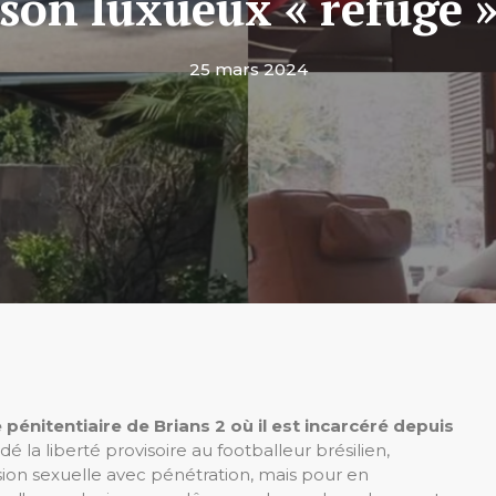
son luxueux « refuge 
25 mars 2024
 pénitentiaire de Brians 2 où il est incarcéré depuis
é la liberté provisoire au footballeur brésilien,
ion sexuelle avec pénétration, mais pour en