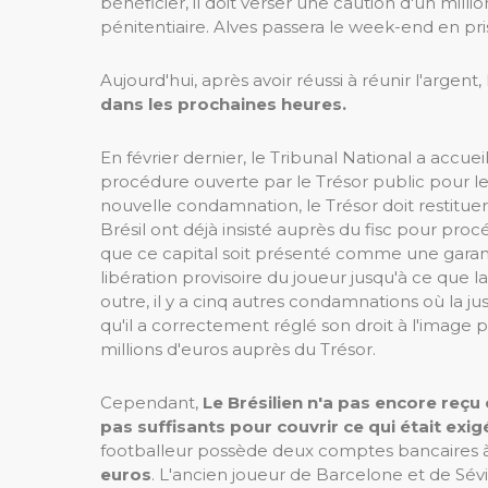
bénéficier, il doit verser une caution d'un mill
pénitentiaire. Alves passera le week-end en pri
Aujourd'hui, après avoir réussi à réunir l'argent,
dans les prochaines heures.
En février dernier, le Tribunal National a accuei
procédure ouverte par le Trésor public pour le
nouvelle condamnation, le Trésor doit restituer 
Brésil ont déjà insisté auprès du fisc pour pro
que ce capital soit présenté comme une garant
libération provisoire du joueur jusqu'à ce que l
outre, il y a cinq autres condamnations où la ju
qu'il a correctement réglé son droit à l'image p
millions d'euros auprès du Trésor.
Cependant,
Le Brésilien n'a pas encore reçu
pas suffisants pour couvrir ce qui était exigé
footballeur possède deux comptes bancaires à
euros
. L'ancien joueur de Barcelone et de Sév