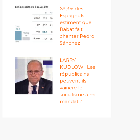
69,3% des
Espagnols
estiment que
Rabat fait
chanter Pedro
Sánchez
LARRY
KUDLOW : Les
républicains
peuvent-ils
vaincre le
socialisme à mi-
mandat ?