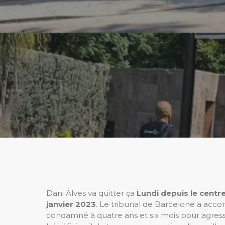
Dani Alves va quitter ça
Lundi depuis le centre
janvier 2023
. Le tribunal de Barcelone a accord
condamné à quatre ans et six mois pour agress