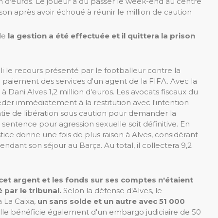
ion d'euros. Le joueur a dû passer le week-end au centre
son après avoir échoué à réunir le million de caution
 le
la gestion a été effectuée et il quittera la prison
lli le recours présenté par le footballeur contre la
 paiement des services d'un agent de la FIFA. Avec la
à Dani Alves 1,2 million d'euros. Les avocats fiscaux du
céder immédiatement à la restitution avec l'intention
ie de libération sous caution pour demander la
a sentence pour agression sexuelle soit définitive. En
stice donne une fois de plus raison à Alves, considérant
endant son séjour au Barça. Au total, il collectera 9,2
 cet argent et les fonds sur ses comptes n'étaient
 par le tribunal.
Selon la défense d'Alves, le
 La Caixa,
un sans solde et un autre avec 51 000
ille bénéficie également d'un embargo judiciaire de 50