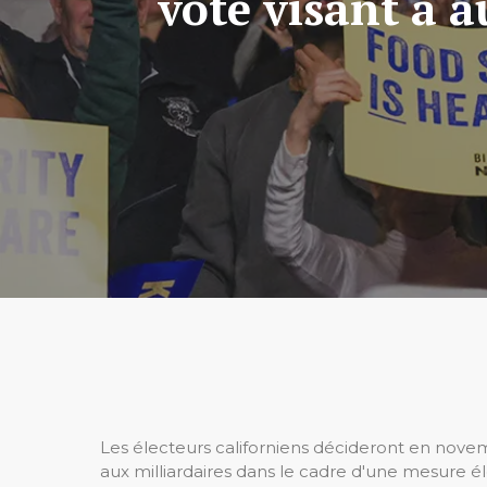
vote visant à 
Les électeurs californiens décideront en nove
aux milliardaires dans le cadre d'une mesure éle