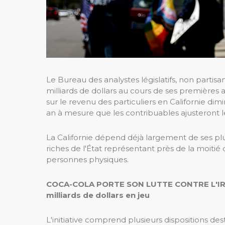
Le Bureau des analystes législatifs, non partis
milliards de dollars au cours de ses premières 
sur le revenu des particuliers en Californie dim
an à mesure que les contribuables ajusteront
La Californie dépend déjà largement de ses plu
riches de l'État représentant près de la moitié 
personnes physiques.
COCA-COLA PORTE SON LUTTE CONTRE L'IR
milliards de dollars en jeu
L'initiative comprend plusieurs dispositions d