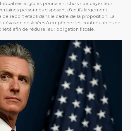
ntribuables éligibles pourraient choisir de payer leur
certaines personnes disposant d'actifs largement
 de report établi dans le cadre de la proposition. La
nti-évasion destinées à empêcher les contribuables de
riété afin de réduire leur obligation fiscale.