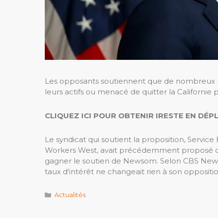
Les opposants soutiennent que de nombreux mil
leurs actifs ou menacé de quitter la Californie
CLIQUEZ ICI POUR OBTENIR IRESTE EN DÉ
Le syndicat qui soutient la proposition, Servi
Workers West, avait précédemment proposé de 
gagner le soutien de Newsom. Selon CBS News,
taux d'intérêt ne changeait rien à son oppositio
Catégories
Actualités