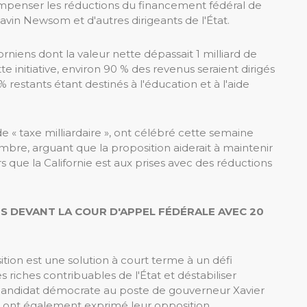
compenser les réductions du financement fédéral de
vin Newsom et d'autres dirigeants de l'État.
orniens dont la valeur nette dépassait 1 milliard de
te initiative, environ 90 % des revenus seraient dirigés
 restants étant destinés à l'éducation et à l'aide
de « taxe milliardaire », ont célébré cette semaine
embre, arguant que la proposition aiderait à maintenir
rs que la Californie est aux prises avec des réductions
S DEVANT LA COUR D'APPEL FÉDÉRALE AVEC 20
tion est une solution à court terme à un défi
 riches contribuables de l'État et déstabiliser
Le candidat démocrate au poste de gouverneur Xavier
n ont également exprimé leur opposition.