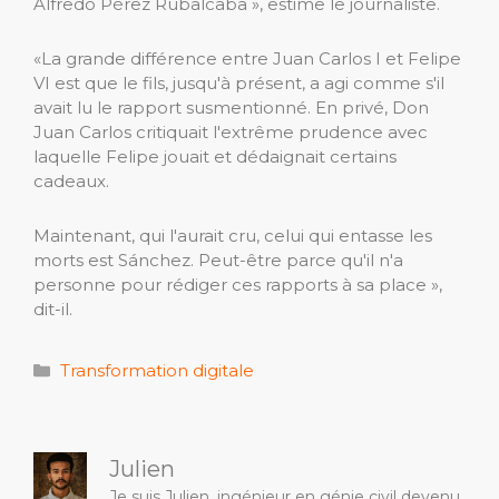
Alfredo Pérez Rubalcaba », estime le journaliste.
«La grande différence entre Juan Carlos I et Felipe
VI est que le fils, jusqu'à présent, a agi comme s'il
avait lu le rapport susmentionné. En privé, Don
Juan Carlos critiquait l'extrême prudence avec
laquelle Felipe jouait et dédaignait certains
cadeaux.
Maintenant, qui l'aurait cru, celui qui entasse les
morts est Sánchez. Peut-être parce qu'il n'a
personne pour rédiger ces rapports à sa place »,
dit-il.
Catégories
Transformation digitale
Julien
Je suis Julien, ingénieur en génie civil devenu