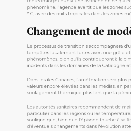
météorologiques est une avancée en ce qui co
phénomène, l'agence avertit que les zones su
° C, avec des nuits tropicales dans les zones m
Changement de mod
Le processus de transition s'accompagnera d'un
tempêtes localement fortes avec une grêle et 
phénomènes, bien qu'ils contribueront à la di
incidents dans les domaines de la Catalogne et
Dans les îles Canaries, l'amélioration sera plus
valeurs encore élevées dans les médias, en parti
soulagement thermique plus lent que la pénins
Les autorités sanitaires recommandent de mainten
particulier dans les régions où les températur
souligne que, bien que l'épisode touche à sa fin,
d'éventuels changements dans l'évolution att