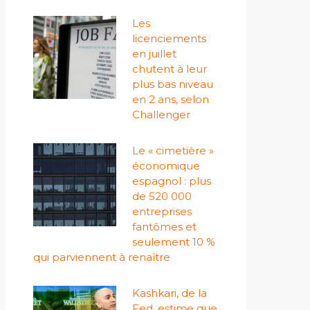
Les
licenciements
en juillet
chutent à leur
plus bas niveau
en 2 ans, selon
Challenger
Le « cimetière »
économique
espagnol : plus
de 520 000
entreprises
fantômes et
seulement 10 %
qui parviennent à renaître
Kashkari, de la
Fed, estime que