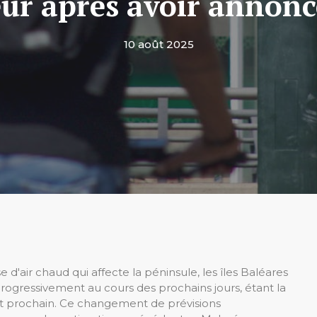
eur après avoir annonc
10 août 2025
e d'air chaud qui affecte la péninsule, les îles Baléares
progressivement au cours des prochains jours, étant la
ût prochain. Ce changement de prévisions