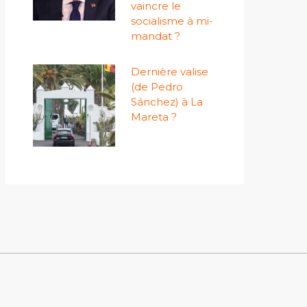
vaincre le
socialisme à mi-
mandat ?
Dernière valise
(de Pedro
Sánchez) à La
Mareta ?