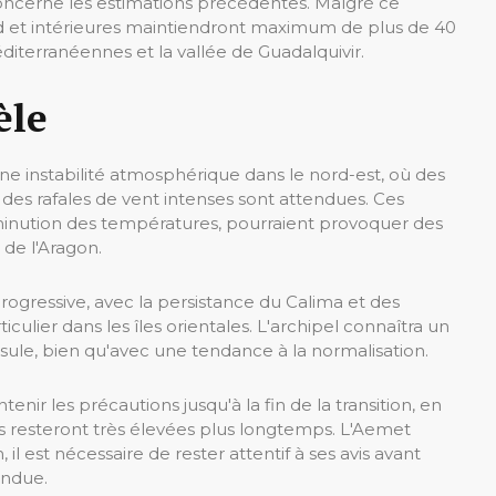
ncerne les estimations précédentes. Malgré ce
d et intérieures maintiendront maximum de plus de 40
éditerranéennes et la vallée de Guadalquivir.
èle
e instabilité atmosphérique dans le nord-est, où des
des rafales de vent intenses sont attendues. Ces
minution des températures, pourraient provoquer des
 de l'Aragon.
 progressive, avec la persistance du Calima et des
culier dans les îles orientales. L'archipel connaîtra un
ule, bien qu'avec une tendance à la normalisation.
ir les précautions jusqu'à la fin de la transition, en
es resteront très élevées plus longtemps. L'Aemet
 il est nécessaire de rester attentif à ses avis avant
endue.