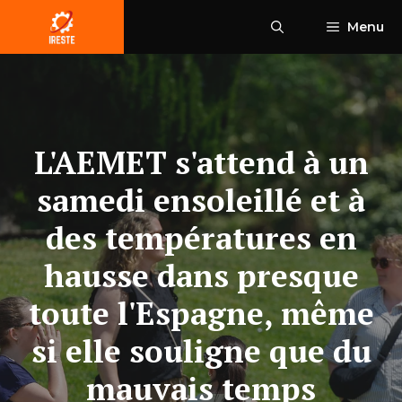
Aller
Menu
au
contenu
L'AEMET s'attend à un
samedi ensoleillé et à
des températures en
hausse dans presque
toute l'Espagne, même
si elle souligne que du
mauvais temps