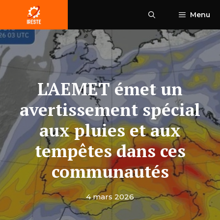
Aller
Menu
au
contenu
L'AEMET émet un
avertissement spécial
aux pluies et aux
tempêtes dans ces
communautés
4 mars 2026