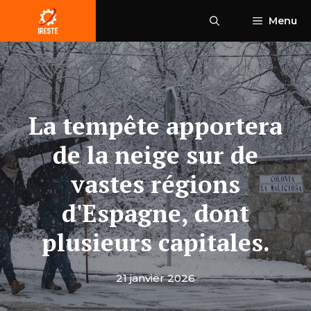
Aller
Menu
au
contenu
La tempête apportera
de la neige sur de
vastes régions
d'Espagne, dont
plusieurs capitales.
21 janvier 2026