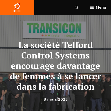
Aller
Menu
au
contenu
La société Telford
Control Systems
encourage davantage
de femmes à se lancer
dans la fabrication
8 mars 2023