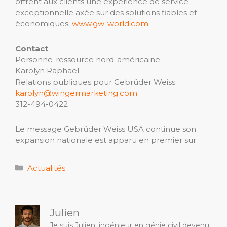
offrent aux clients une expérience de service
exceptionnelle axée sur des solutions fiables et
économiques.
www.gw-world.com
Contact
Personne-ressource nord-américaine :
Karolyn Raphaël
Relations publiques pour Gebrüder Weiss
karolyn@wingermarketing.com
312-494-0422
Le message Gebrüder Weiss USA continue son
expansion nationale est apparu en premier sur .
Catégories
Actualités
Julien
Je suis Julien, ingénieur en génie civil devenu