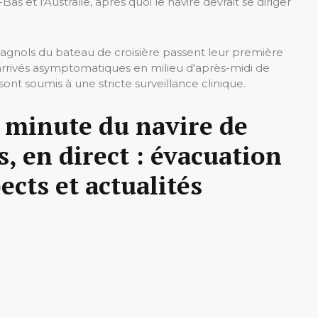
s et l'Australie, après quoi le navire devrait se diriger
agnols du bateau de croisière passent leur première
nt arrivés asymptomatiques en milieu d'après-midi de
ont soumis à une stricte surveillance clinique.
 minute du navire de
, en direct : évacuation
ects et actualités