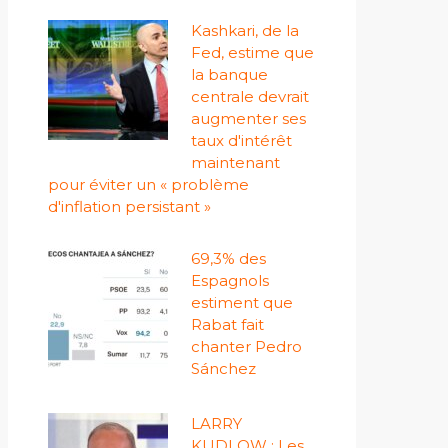
Kashkari, de la
Fed, estime que
la banque
centrale devrait
augmenter ses
taux d'intérêt
maintenant
pour éviter un « problème
d'inflation persistant »
69,3% des
Espagnols
estiment que
Rabat fait
chanter Pedro
Sánchez
LARRY
KUDLOW : Les