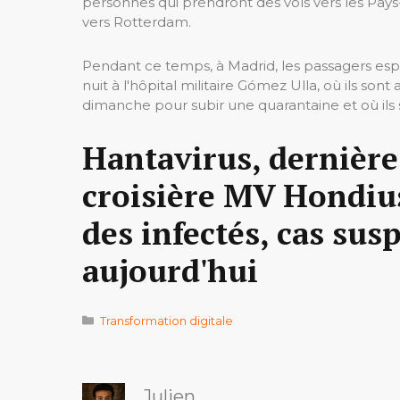
personnes qui prendront des vols vers les Pays-Ba
vers Rotterdam.
Pendant ce temps, à Madrid, les passagers esp
nuit à l'hôpital militaire Gómez Ulla, où ils so
dimanche pour subir une quarantaine et où ils s
Hantavirus, dernière
croisière MV Hondius
des infectés, cas susp
aujourd'hui
Catégories
Transformation digitale
Julien