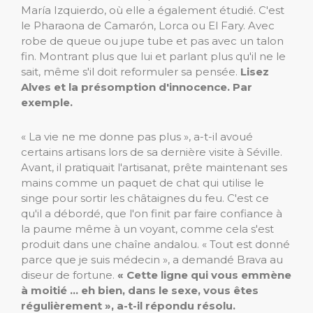
María Izquierdo, où elle a également étudié. C'est
le Pharaona de Camarón, Lorca ou El Fary. Avec
robe de queue ou jupe tube et pas avec un talon
fin. Montrant plus que lui et parlant plus qu'il ne le
sait, même s'il doit reformuler sa pensée.
Lisez
Alves et la présomption d'innocence. Par
exemple.
« La vie ne me donne pas plus », a-t-il avoué
certains artisans lors de sa dernière visite à Séville.
Avant, il pratiquait l'artisanat, prête maintenant ses
mains comme un paquet de chat qui utilise le
singe pour sortir les châtaignes du feu. C'est ce
qu'il a débordé, que l'on finit par faire confiance à
la paume même à un voyant, comme cela s'est
produit dans une chaîne andalou. « Tout est donné
parce que je suis médecin », a demandé Brava au
diseur de fortune.
« Cette ligne qui vous emmène
à moitié … eh bien, dans le sexe, vous êtes
régulièrement », a-t-il répondu résolu.