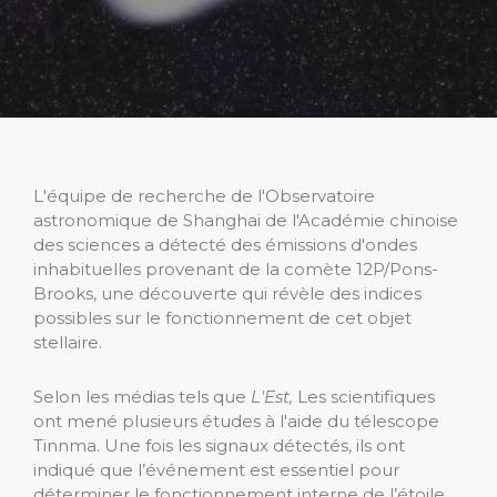
L'équipe de recherche de l'Observatoire
astronomique de Shanghai de l'Académie chinoise
des sciences a détecté des émissions d'ondes
inhabituelles provenant de la comète 12P/Pons-
Brooks, une découverte qui révèle des indices
possibles sur le fonctionnement de cet objet
stellaire.
Selon les médias tels que
L'Est,
Les scientifiques
ont mené plusieurs études à l'aide du télescope
Tinnma. Une fois les signaux détectés, ils ont
indiqué que l’événement est essentiel pour
déterminer le fonctionnement interne de l’étoile